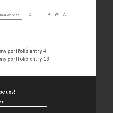
lied werden
y portfolio entry 4
y portfolio entry 13
be uns!
ail
*