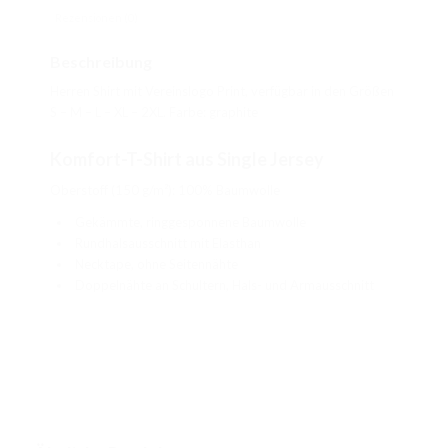
Rezensionen (0)
Beschreibung
Herren Shirt mit Vereinslogo Print, verfügbar in den Größen
S – M – L – XL – 2XL. Farbe: graphite
Komfort-T-Shirt aus Single Jersey
Oberstoff (150 g/m²): 100% Baumwolle
Gekämmte, ringgesponnene Baumwolle
Rundhalsausschnitt mit Elasthan
Necktape, ohne Seitennähte
Doppelnähte an Schultern, Hals- und Armausschnitt