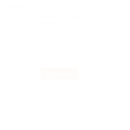
16,00
€
Herren Shirt mit Vereinslogo Print, verfügbar in den Größen S – M
– L – XL – 2XL. Farbe: graphite
Größe
In den Warenkorb
Artikelnummer:
n. a.
Kategorie:
Unkategorisiert
Beschreibung
Zusätzliche Informationen